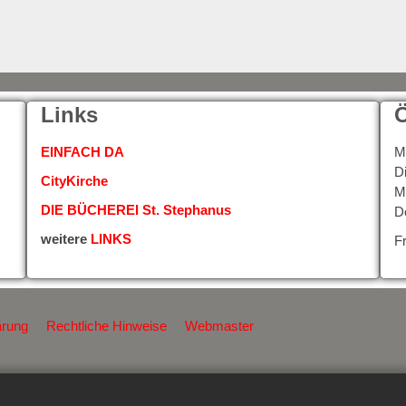
Links
Ö
EINFACH DA
M
D
CityKirche
M
DIE BÜCHEREI St. Stephanus
D
weitere
LINKS
F
ärung
Rechtliche Hinweise
Webmaster