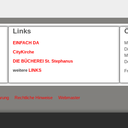
Links
Ö
EINFACH DA
M
D
CityKirche
M
DIE BÜCHEREI St. Stephanus
D
weitere
LINKS
F
ärung
Rechtliche Hinweise
Webmaster