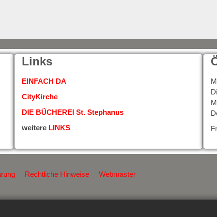
Links
Ö
EINFACH DA
M
D
CityKirche
M
DIE BÜCHEREI St. Stephanus
D
weitere
LINKS
F
ärung
Rechtliche Hinweise
Webmaster