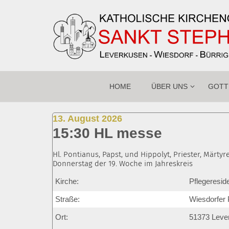
Zum Inhalt springen
HOME
ÜBER UNS
GOTT
:
13. August 2026
15:30 HL messe
Hl. Pontianus, Papst, und Hippolyt, Priester, Märtyre
Donnerstag der 19. Woche im Jahreskreis
Kirche:
Pflegeresid
Straße:
Wiesdorfer 
Ort:
51373
Leve