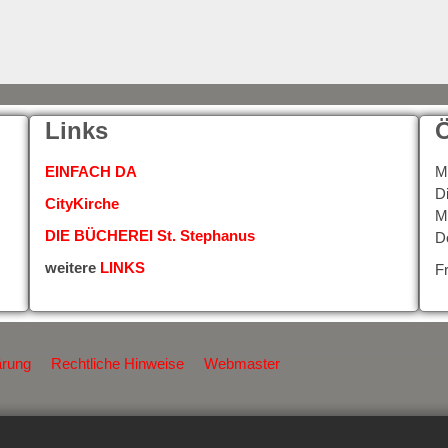
Links
Ö
EINFACH DA
M
D
CityKirche
M
DIE BÜCHEREI St. Stephanus
D
weitere
LINKS
F
ärung
Rechtliche Hinweise
Webmaster