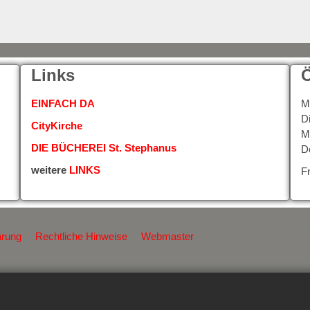
Links
Ö
EINFACH DA
M
D
CityKirche
M
DIE BÜCHEREI St. Stephanus
D
weitere
LINKS
F
ärung
Rechtliche Hinweise
Webmaster