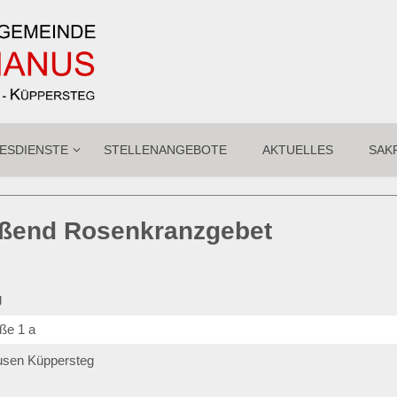
ESDIENSTE
STELLENANGEBOTE
AKTUELLES
SAK
ießend Rosenkranzgebet
g
ße 1 a
usen Küppersteg