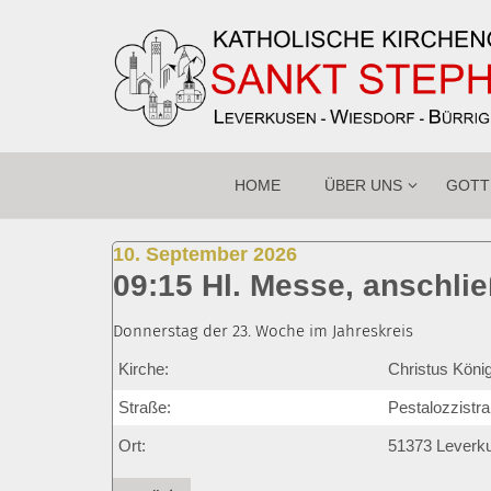
Zum Inhalt springen
HOME
ÜBER UNS
GOTT
:
10. September 2026
09:15 Hl. Messe, anschl
Donnerstag der 23. Woche im Jahreskreis
Kirche:
Christus Köni
Straße:
Pestalozzistra
Ort:
51373
Leverk