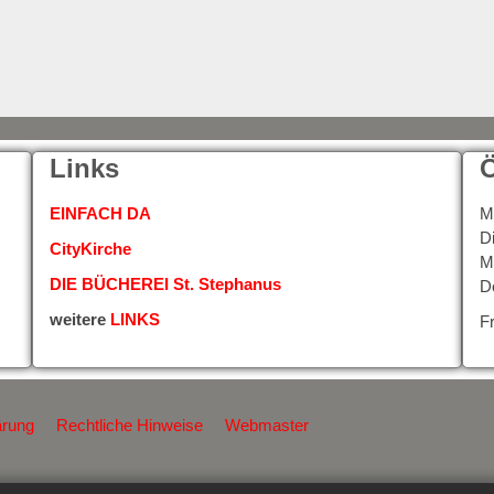
Links
Ö
EINFACH DA
M
D
CityKirche
M
DIE BÜCHEREI St. Stephanus
D
weitere
LINKS
F
ärung
Rechtliche Hinweise
Webmaster