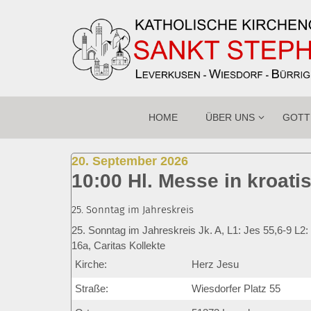
Zum Inhalt springen
HOME
ÜBER UNS
GOTT
:
20. September 2026
10:00 Hl. Messe in kroat
25. Sonntag im Jahreskreis
25. Sonntag im Jahreskreis Jk. A, L1: Jes 55,6-9 L2:
16a, Caritas Kollekte
Kirche:
Herz Jesu
Straße:
Wiesdorfer Platz 55