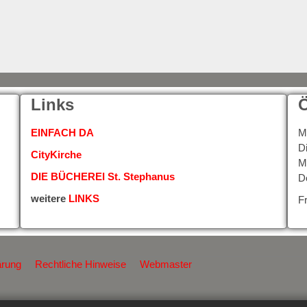
Links
Ö
EINFACH DA
M
D
CityKirche
M
DIE BÜCHEREI St. Stephanus
D
weitere
LINKS
F
ärung
Rechtliche Hinweise
Webmaster