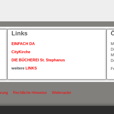
Links
Ö
EINFACH DA
M
D
CityKirche
M
DIE BÜCHEREI St. Stephanus
D
weitere
LINKS
F
ärung
Rechtliche Hinweise
Webmaster