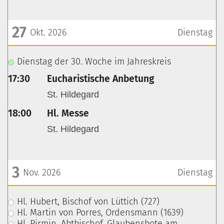
27
Okt. 2026
Dienstag
???msg.page.sr.date??? 27. Oktober 2026
Dienstag der 30. Woche im Jahreskreis
17:30
Eucharistische Anbetung
St. Hildegard
18:00
Hl. Messe
St. Hildegard
3
Nov. 2026
Dienstag
???msg.page.sr.date??? 3. November 2026
Hl. Hubert, Bischof von Lüttich (727)
Hl. Martin von Porres, Ordensmann (1639)
Hl. Pirmin, Abtbischof, Glaubensbote am